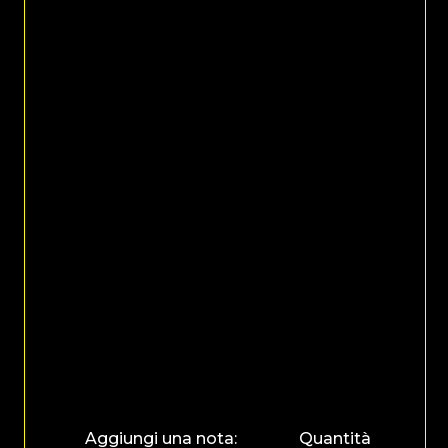
Pizzeria Desiderio
Via A. Maggini, 57, 60127 Ancona (AN)
Tel. +39 071 82741
info@pizzeriadesiderio.com
Scopri di più
Aggiungi una nota:
Quantità