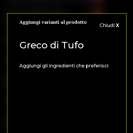
.
Gewurztraminer
.
€
.
riserva "Lunare"
.
34,00
Aggiungi varianti al prodotto
.
Chiudi
X
.
.
Muller
. . . . . . . . .
€ 16,00
.
.
Greco di Tufo
Thurgau
. . . . . . . . .
.
.
. . . . . . . . .
.
.
Chardonnay
. . . . .
€ 15,00
. . . . . . . . .
.
.
Aggiungi gli ingredienti che preferisci:
. . . . .
. . . .
.
.
Sauvignon
. . . . . . .
€ 18,50
. . . . .
.
.
Winkl
. . . . . . .
. . . . .
.
.
. . . . . . .
. . . . .
Sauvignon
. . . . . . .
.
€ 21,00
.
. . . . . . .
. . . . .
. . . . . . .
.
.
. . . . . . .
. . . . .
Pinot
. . . . . . . . . . . .
€ 21,00
. . . . . . .
.
.
. . . . .
. . . . .
Grigio
. . . . . . . . . . . .
. . . . . . .
.
.