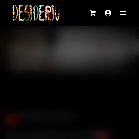
Il nostro menù a la
carte
Vini Bianchi Nazionali
Gewurztraminer
.
€ 17,50