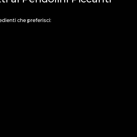
edienti che preferisci:
 . . . . . . . . . . . . . . .
€ 9,00
Ci di
 . . . . .
non è 
. . . . . . . . . . . . . . . .
€ 8,50
online
Puoi c
. . . . . . . . . . . . . . . .
€ 8,50
tuoi pi
. . . .
Conta
 . . . . . . . . . . . . . . .
€ 8,50
effett
 . . . . . . . . .
 . . . . . . . . . . . . . . .
€ 8,00