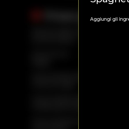
Primi piatti
Aggiungi gli ingr
Ravioli della casa
. . . . . . . . . .
al pomodoro
. . . . . . . . . .
Gnocchi al
. . . . . . . . . . . . . . . . 
Ragù
. . . . . . . .
Orecchiette alle
. . . . . . . . . . 
cime di rapa
. . . . . . . . . . 
Orecchiette alle
. . . . . . . .
melanzane piccanti
. . . . . . . .
Orecchiette al
. . . . . . . . . . . .