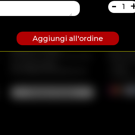
-
Aggiungi all'ordine
Per le ordi
Desiderio al Molo71
pagamento
Via Mascino, 1, 60125 Ancona (AN)
- Carta di 
Tel. +39 071 205674
- Paypal
molo71@pizzeriadesiderio.com
- Contanti a
Scopri di più