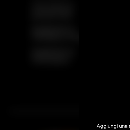
Pennette al
. . . . . . . . . . . . 
gorgonzola
. . . . . . . . . . . .
Spaghetti ai
. . . . . . . . . 
Pendolini Piccanti
. . . . . . . . . 
Spaghetti al
. . . . . . . . . . . . .
Pomodoro
. . . . . . . . . . . .
Aggiungi una 