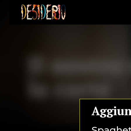
Il nostr
la carte
Aggiun
Spaghett