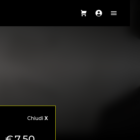
Chiudi
X
€
7,50