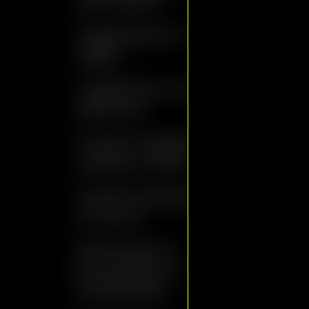
pomodoro
. . . . . . . . . . . .
Tagliatelle al
. . . . . . . . . . . . . . . 
Ragù
. . . . . . . . .
Ciabattoni con
. . . . . . . . . . . . .
salsiccia
. . . . . . . . . . . .
Fusilli integrali
. . . . . . . . . . 
cipolle e olive
. . . . . . . . . . 
Fusilli biologici
. . . . . . . . . . . . 
al tonno
. . . . . . . . . . . .
Pennette al
. . . . . . . .
Pomodoro e
. . . . . . . .
Mozzarella