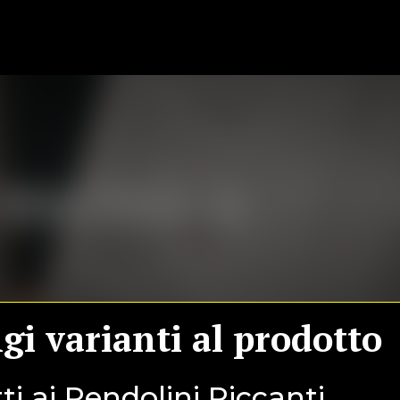
o menù a
gi varianti al prodotto
i ai Pendolini Piccanti