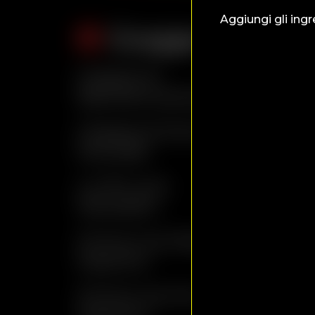
Aggiungi gli ingr
Grappe e Acqua
Grappa di
. . . . . . . . . . 
Balciana Sartarelli
. . . . . . . . . . 
Grappa di Dorico
. . . . . . . . . . . 
Moroder
. . . . . . . . . . . 
Le 18 Lune
. . . . . . . . . . . . . .
Marzadro
. . . . . . . . . . .
Prime Uve Nere
. . . . . . . . . . . .
Maschio
. . . . . . . . . . . .
Prime Uve Oro
. . . . . . . . . . . . 