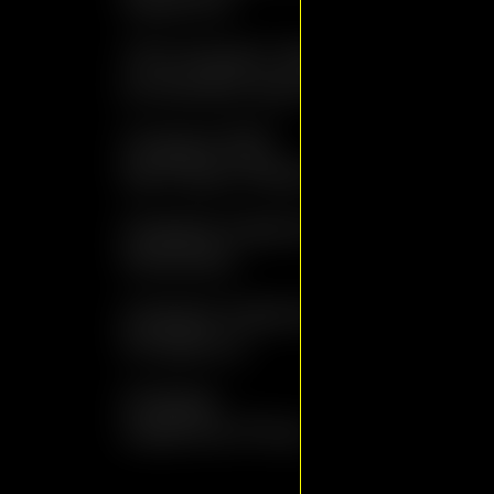
Maschio
. . . . . . . . . . . .
The Queen Maschio
. . . . . . 
(moscato barricata)
. . . . . . 
Grappa 903
. . . . . . . . . . 
barrique Maschio
. . . . . . . . . . 
Grappa Gaiarine
. . . . . . . . . . . .
Moscato
. . . . . . . . . . . .
Grappa Gaiarine
. . . . . . . . . . . 
Prosecco
. . . . . . . . . . . 
Grappa
. . . . . . . . . . . . . 
Gaiarine Pinot
. . . . . . . . . . .