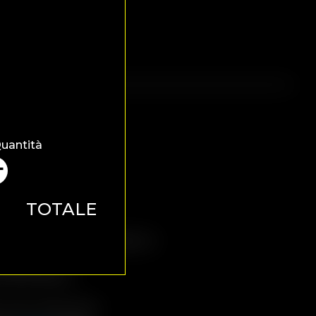
uantità
+
TOTALE
nazioni online le modalità di
 sono:
credito/debito
l ritiro dell’ordine