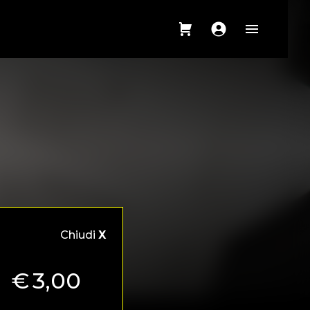
Chiudi
X
€
3,00