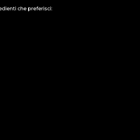
edienti che preferisci:
viti d'Uva
. . . . . . . . . . . . . . . .
€ 4,50
Ci di
. . . .
non è 
. . . . . . . . . . . . . . . .
€ 4,50
online
. .
Puoi c
 . . . . . . . . . . . . . . .
€ 3,80
tuoi pi
Conta
 . . . . . . . . . . . . . . .
€ 4,50
effett
 .
. . . . . . . . . . . . . . . .
€ 4,50