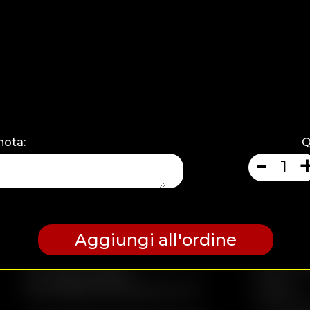
nota:
Q
-
Per le ordi
Aggiungi all'ordine
Desiderio al Molo71
pagamento
Via Mascino, 1, 60125 Ancona (AN)
- Carta di 
Tel. +39 071 205674
- Paypal
molo71@pizzeriadesiderio.com
- Contanti a