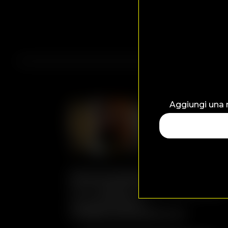
Aggiungi una 
Pizzeria Desiderio
Via A. Maggini, 57, 60127 Ancona (AN)
Tel. +39 071 82741
info@pizzeriadesiderio.com