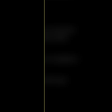
spiace ma in questo momento
possibile effettuare ordini
.
onsultare il menù e scegliere i
atti preferiti.
ttaci telefonicamente per
uare un ordine.