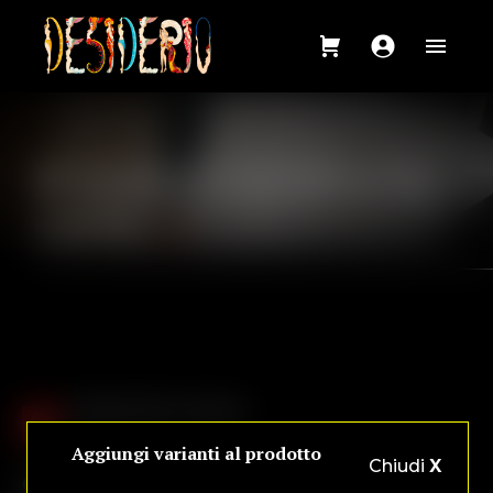
Il nostro menù a la
carte
Primi di Pesce Rossi
Aggiungi varianti al prodotto
Chiudi
X
Chitarrine
. . . . . . .
€ 13,00